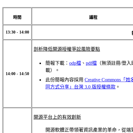
時間
議程
13:30 - 14:00
剖析降低開源授權爭訟風險要點
簡報下載：
odp檔
、
pdf檔
（無須註冊/登入
載）。
14:00 - 14:50
此份簡報內容採用
Creative Commons
同方式分享」台灣 3.0 版授權條款
。
開源平台上的有效創新
開源軟體正帶領著資訊產業的革命，從端