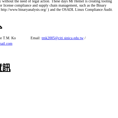
y without the need of legal action. These days Mr Hemel is creating tooling
or license compliance and supply chain management, such as the Binary
( http://www.binaryanalysis.org/ ) and the OSADL Linux Compliance Audit.
人
ce T.M. Ko
Email:
tmk2005@citi.sinica.edu.tw
/
ail.com
資訊