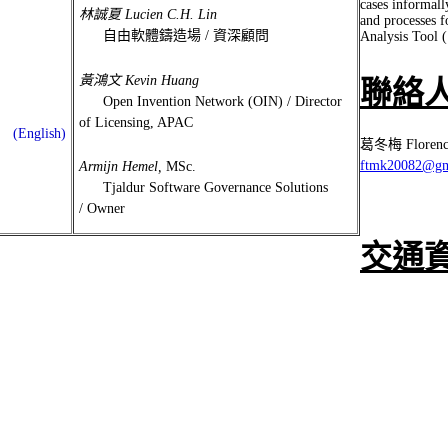
cases informall
林誠夏 Lucien C.H. Lin
and processes f
自由軟體鑄造場 / 資深顧問
Analysis Tool 
黃鴻文 Kevin Huang
聯絡
Open Invention Network (OIN) /
Director
of Licensing, APAC
(English)
葛冬梅
Floren
ftmk20082@gm
Armijn Hemel,
MSc.
Tjaldur Software Governance Solutions
/ Owner
交通