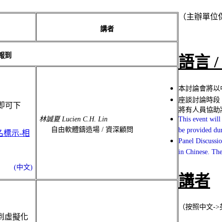
（主辦單位
講者
報到
語言 / 
本討論會將以
座談討論時段 (
即可下
將有人員協助
This event will
林誠夏 Lucien C.H. Lin
自由軟體鑄造場 / 資深顧問
be provided dur
「姓名標示-相
Panel Discussio
in Chinese. The 
(中文)
講者
（按照中文-
到虛擬化