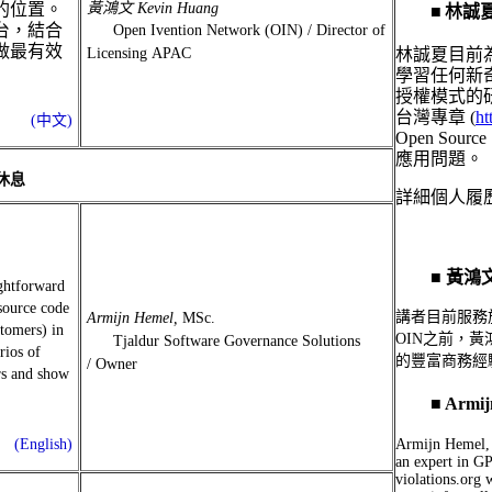
的位置。
黃鴻文 Kevin Huang
■
林誠夏 L
台，結合
Open Ivention Network (OIN) /
Director of
做最有效
Licensing APAC
林誠夏目前
學習任何新
授權模式的
台灣專章 (
ht
(中文)
Open Sourc
應用問題。
休息
詳細個人履
■ 黃鴻文 K
ightforward
source code
講者目前服務於Op
Armijn Hemel,
MSc.
stomers) in
OIN之前，黃鴻文
Tjaldur Software Governance Solutions
rios of
的豐富商務經
/ Owner
rs and show
■ Armijn 
(English)
Armijn Hemel, 
an expert in GP
violations.org