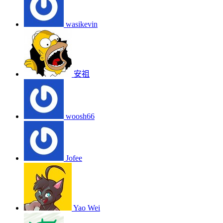
wasikevin
安祖
woosh66
Jofee
Yao Wei