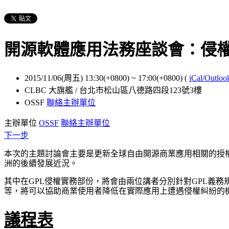
開源軟體應用法務座談會：侵權實
2015/11/06(周五) 13:30(+0800)
~
17:00(+0800)
(
iCal/Outloo
CLBC 大旗艦 / 台北市松山區八德路四段123號3樓
OSSF
聯絡主辦單位
主辦單位
OSSF
聯絡主辦單位
下一步
本次的主題討論會主要是更新全球自由開源商業應用相關的授
洲的後續發展近況。
其中在GPL侵權實務部份，將會由兩位講者分別針對GPL義
等，將可以協助商業使用者降低在實際應用上遭遇侵權糾紛的
議程表