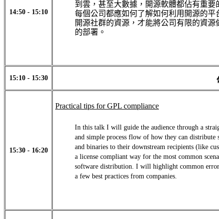
到雲，甚至大數據，開源軟體都佔有重要
14:50 - 15:10
每個公司都應如何了解如何利用開源的平
開源社群的資源，才能將公司有限的資源
的部署。
15:10 - 15:30
Practical tips for GPL compliance
In this talk I will guide the audience through a stra
and simple process flow of how they can distribute 
and binaries to their downstream recipients (like cu
15:30 - 16:20
a license compliant way for the most common scena
software distribution. I will highlight common erro
a few best practices from companies.