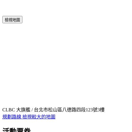
檢視地圖
CLBC 大旗艦 / 台北市松山區八德路四段123號3樓
規劃路線
檢視較大的地圖
活動票券