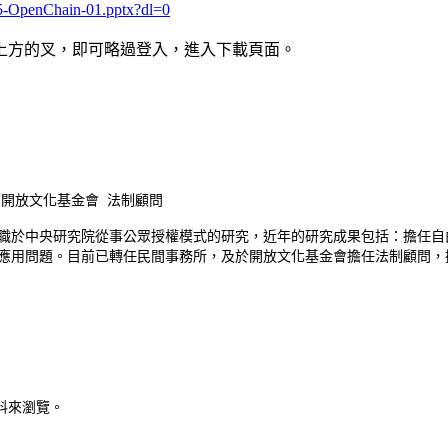
5-OpenChain-01.pptx?dl=0
上方的叉，即可略過登入，進入下載頁面。
／開放文化基金會 法制顧問
5-16 年間任職於中央研究院從事公眾授權模式的研究，近年的研究成果包括
產權及公眾授權應用問題。目前已轉任民間事務所，及於開放文化基金會擔任法制顧問，
料來瀏覽。