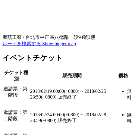
摩茲工寮 / 台北市中正區八德路一段94號3樓
ルートを検索する
Show bigger map
イベントチケット
チケット種
販売期間
価格
別
邀請票：第
2018/02/19 00:00(+0800)
~
2018/02/25
無
一階段
23:59(+0800)
販売終了
料
邀請票：第
2018/02/24 00:00(+0800)
~
2018/02/28
無
二階段
23:59(+0800)
販売終了
料