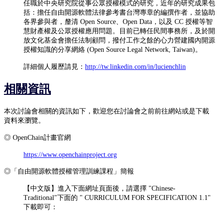
任職於中央研究院從事公眾授權模式的研究，近年的研究成果包
括：擔任自由開源軟體法律參考書台灣專章的編撰作者，並協助
各界參與者，釐清 Open Source、Open Data，以及 CC 授權等智
慧財產權及公眾授權應用問題。目前已轉任民間事務所，及於開
放文化基金會擔任法制顧問，撥付工作之餘的心力營建國內開源
授權知識的分享網絡 (Open Source Legal Network, Taiwan)。
詳細個人履歷請見：
http://tw.linkedin.com/in/lucienchlin
相關資訊
本次討論會相關的資訊如下，歡迎您在討論會之前前往網站或是下載
資料來瀏覽。
◎ OpenChain計畫官網
https://www.openchainproject.org
◎「自由開源軟體授權管理訓練課程」簡報
【中文版】進入下面網址頁面後，請選擇 "Chinese-
Traditional"下面的 " CURRICULUM FOR SPECIFICATION 1.1"
下載即可：