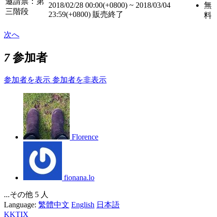
邀請票：第
2018/02/28 00:00(+0800)
~
2018/03/04
無
三階段
23:59(+0800)
販売終了
料
次へ
7
参加者
参加者を表示
参加者を非表示
Florence
fionana.lo
...その他 5 人
Language:
繁體中文
English
日本語
KKTIX