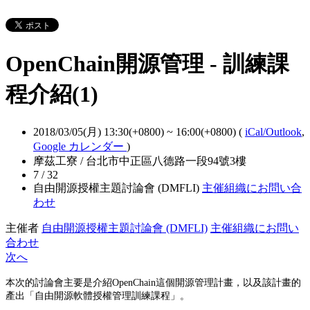
OpenChain開源管理 - 訓練課
程介紹(1)
2018/03/05(月) 13:30(+0800)
~
16:00(+0800)
(
iCal/Outlook
,
Google カレンダー
)
摩茲工寮 / 台北市中正區八德路一段94號3樓
7 / 32
自由開源授權主題討論會 (DMFLI)
主催組織にお問い合
わせ
主催者
自由開源授權主題討論會 (DMFLI)
主催組織にお問い
合わせ
次へ
本次的討論會主要是介紹OpenChain這個開源管理計畫，以及該計畫的
產出「自由開源軟體授權管理訓練課程」。